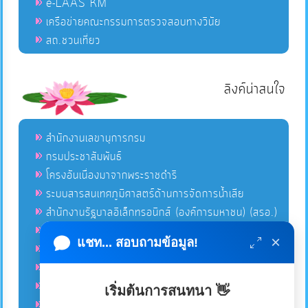
e-LAAS KM
เครือข่ายคณะกรรมการตรวจสอบทางวินัย
สถ.ชวนเที่ยว
ลิงค์น่าสนใจ
สำนักงานเลขานุการกรม
กรมประชาสัมพันธ์
โครงอันเนื่องมาจากพระราชดำริ
ระบบสารสนเทศภูมิศาสตร์ด้านการจัดการน้ำเสีย
สำนักงานรัฐบาลอิเล็กทรอนิกส์ (องค์การมหาชน) (สรอ.)
โครงการอนุรักษ์พันธุกรรมพืชอันเนื่องมาจากพระราชดำริ
×
แชท... สอบถามข้อมูล!
คลังข่าวมหาไทย
คู่มือตาม พ.ร.บ.อำนวยความสดวกฯ
ฐานข้อมูลหน่วยงานภาครัฐ (INFO)
เริ่มต้นการสนทนา 👋
ศูนย์คุ้มครองผู้ใช้บริการทางการเงิน ศคง.