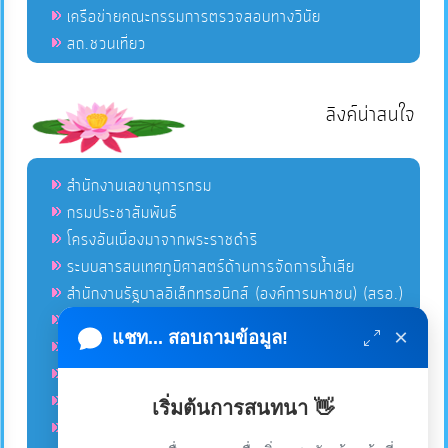
เครือข่ายคณะกรรมการตรวจสอบทางวินัย
สถ.ชวนเที่ยว
ลิงค์น่าสนใจ
สำนักงานเลขานุการกรม
กรมประชาสัมพันธ์
โครงอันเนื่องมาจากพระราชดำริ
ระบบสารสนเทศภูมิศาสตร์ด้านการจัดการน้ำเสีย
สำนักงานรัฐบาลอิเล็กทรอนิกส์ (องค์การมหาชน) (สรอ.)
โครงการอนุรักษ์พันธุกรรมพืชอันเนื่องมาจากพระราชดำริ
×
แชท... สอบถามข้อมูล!
คลังข่าวมหาไทย
คู่มือตาม พ.ร.บ.อำนวยความสดวกฯ
ฐานข้อมูลหน่วยงานภาครัฐ (INFO)
เริ่มต้นการสนทนา 👋
ศูนย์คุ้มครองผู้ใช้บริการทางการเงิน ศคง.