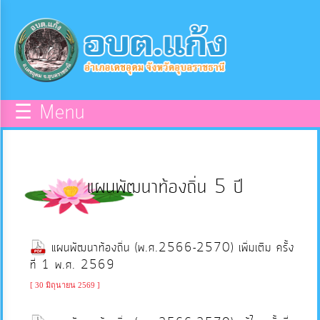
×
หน้า
close
หลัก
ข้อมูล
☰ Menu
พื้น
ฐาน
แผนพัฒนาท้องถิ่น 5 ปี
บุคลากร
แผน
แผนพัฒนาท้องถิ่น (พ.ศ.2566-2570) เพิ่มเติม ครั้ง
ยุทธศาสตร์
ที่ 1 พ.ศ. 2569
[ 30 มิถุนายน 2569 ]
ข่าวสาร