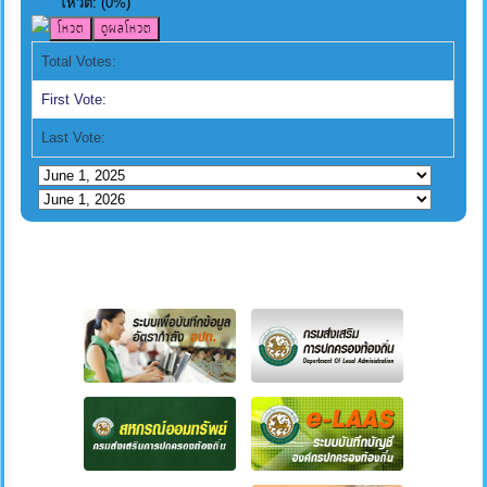
โหวต:
(
0
%)
Total Votes:
First Vote:
Last Vote: