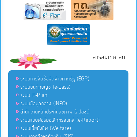
สารสนเทศ สถ.
ระบบการจัดซื้อจัดจ้างภาครัฐ (EGP)
ระบบบันทึกบัญชี (e-Lass)
ระบบ E-Plan
ระบบข้อมูลกลาง (INFO)
สำนักงานหลักประกันสุขภาพ (สปสช.)
ระบบแบบฟอร์มอิเล็กทรอนิกส์ (e-Report)
ระบบเบี้ยยังชีพ (Welfare)
ระบบการศึกษาท้องถิ่น (SIS)