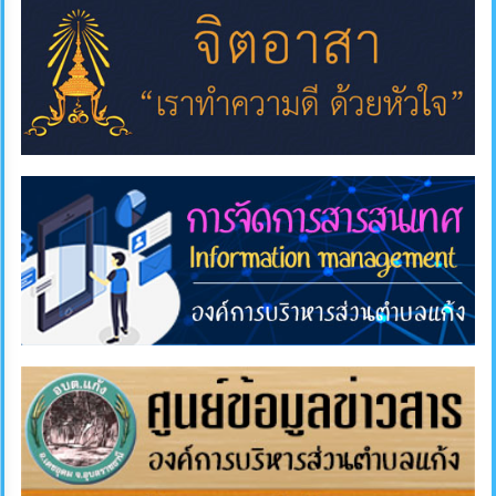
การ
ส่ง
เสริม
ความ
โปร่งใส
การ
จัด
ซื้อ
จัด
จ้าง
การ
เงิน
การ