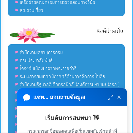
เครือข่ายคณะกรรมการตรวจสอบทางวินัย
สถ.ชวนเที่ยว
ลิงค์น่าสนใจ
สำนักงานเลขานุการกรม
กรมประชาสัมพันธ์
โครงอันเนื่องมาจากพระราชดำริ
ระบบสารสนเทศภูมิศาสตร์ด้านการจัดการน้ำเสีย
สำนักงานรัฐบาลอิเล็กทรอนิกส์ (องค์การมหาชน) (สรอ.)
โครงการอนุรักษ์พันธุกรรมพืชอันเนื่องมาจากพระราชดำริ
×
แชท... สอบถามข้อมูล!
คลังข่าวมหาไทย
คู่มือตาม พ.ร.บ.อำนวยความสดวกฯ
ฐานข้อมูลหน่วยงานภาครัฐ (INFO)
เริ่มต้นการสนทนา 👋
ศูนย์คุ้มครองผู้ใช้บริการทางการเงิน ศคง.
กรุณากรอกชื่อของคุณเพื่อเริ่มแชทกับเจ้าหน้าที่
ศูนย์อำนวยการบริหารจังหวัดชายแดนภาคใต้ ศอ.บต.