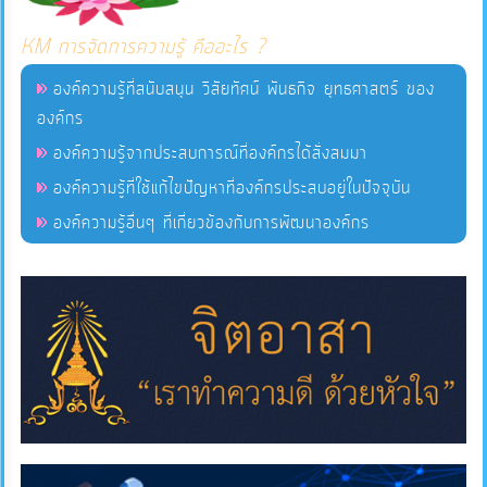
KM การจัดการความรู้ คืออะไร ?
แผนการ
องค์ความรู้ที่สนับสนุน วิสัยทัศน์ พันธกิจ ยุทธศาสตร์ ของ
ใช้
องค์กร
จ่าย
งบ
องค์ความรู้จากประสบการณ์ที่องค์กรได้สั่งสมมา
ประมาณ
องค์ความรู้ที่ใช้แก้ไขปัญหาที่องค์กรประสบอยู่ในปัจจุบัน
ประจำ
องค์ความรู้อื่นๆ ที่เกี่ยวข้องกับการพัฒนาองค์กร
ปี
การ
บริหาร
และ
พัฒนา
ทรัพยากร
บุคคล