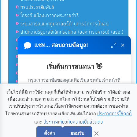
กรมประชาสัมพันธ์
โครงอันเนื่องมาจากพระราชดำริ
ระบบสารสนเทศภูมิศาสตร์ด้านการจัดการน้ำเสีย
สำนักงานรัฐบาลอิเล็กทรอนิกส์ (องค์การมหาชน) (สรอ.)
โครงการอนุรักษ์พันธุกรรมพืชอันเนื่องมาจากพระราชดำริ
×
แชท... สอบถามข้อมูล!
คลังข่าวมหาไทย
คู่มือตาม พ.ร.บ.อำนวยความสดวกฯ
ฐานข้อมูลหน่วยงานภาครัฐ (INFO)
เริ่มต้นการสนทนา 👋
ศูนย์คุ้มครองผู้ใช้บริการทางการเงิน ศคง.
กรุณากรอกชื่อของคุณเพื่อเริ่มแชทกับเจ้าหน้าที่
ศูนย์อำนวยการบริหารจังหวัดชายแดนภาคใต้ ศอ.บต.
(เฉพาะในวันเวลาราชการ)
เว็บไซต์นี้มีการใช้งานคุกกี้เพื่อให้ท่านสามารถใช้บริการได้อย่างต่อ
เนื่องและอำนวยความสะดวกในการใช้งานเว็บไซต์ รวมถึงช่วยให้
เราใช้คุกกี้เพื่อเพิ่มประสบการณ์และความพึงพอใจในการใช้
ลิขสิทธิ์ © 2020-2021 องค์การบริหารส่วนตำบลแก้ง ขอสงวนไว้
เราปรับปรุงการนำเสนอเนื้อหาให้ตรงตามความต้องการของท่าน
ซึ่งสิทธิทั้งหมดบนเว็บไซต์นี้. องค์การบริหารส่วนตำบลแก้ง
งานเว็บไซต์ หากคุณกด “ยอมรับ” หรือใช้งานเว็บไซต์ของเรา
ประกาศการใช้คุกกี้
โดยท่านสามารถศึกษารายละเอียดเพิ่มเติมได้จาก
อำเภอเดชอุดม จังหวัดอุบลราชธานี 34160. โทร 045-234021
ต่อ ถือว่าคุณยินยอมให้มีการใช้งานคุกกี้
อ่านเพิ่มเติม
ประกาศเกี่ยวกับความเป็นส่วนตัว
และ
เริ่มแชท
แฟกซ์ 045-234080 อีเมลล์
palad@kaeng.go.th
Power by
เว็บ
×
อุบลดอทคอม
ตั้งค่า
ยอมรับ
ยอมรับ