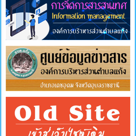
การ
ส่ง
เสริม
ความ
โปร่งใส
การ
จัด
ซื้อ
จัด
จ้าง
การ
เงิน
การ